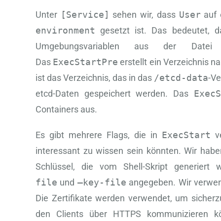
Unter
[Service]
sehen wir, dass
User
auf 
environment
gesetzt ist. Das bedeutet, d
Umgebungsvariablen aus der Date
Das
ExecStartPre
erstellt ein Verzeichnis 
ist das Verzeichnis, das in das
/etcd-data
-Ve
etcd-Daten gespeichert werden. Das
ExecS
Containers aus.
Es gibt mehrere Flags, die in
ExecStart
ve
interessant zu wissen sein könnten. Wir haben
Schlüssel, die vom Shell-Skript generier
file
und
–key-file
angegeben. Wir verwend
Die Zertifikate werden verwendet, um sicherz
den Clients über HTTPS kommunizieren k