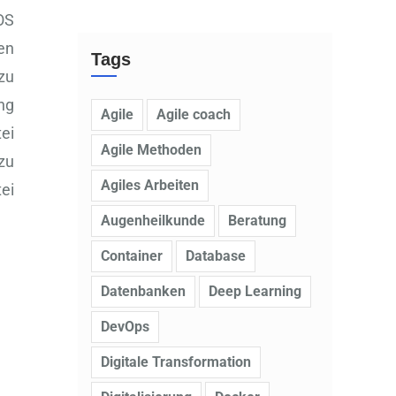
OS
en
Tags
zu
ng
Agile
Agile coach
ei
Agile Methoden
 zu
Agiles Arbeiten
ei
Augenheilkunde
Beratung
Container
Database
Datenbanken
Deep Learning
DevOps
Digitale Transformation