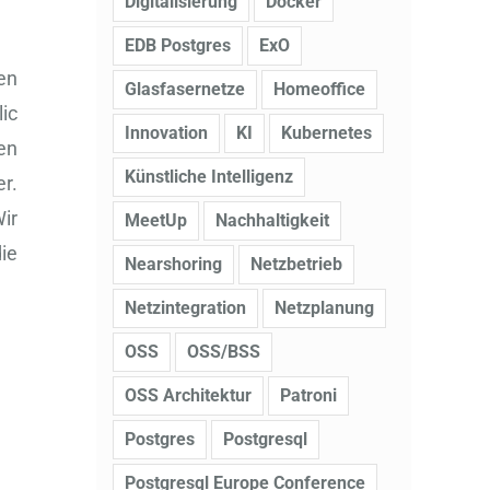
Digitalisierung
Docker
EDB Postgres
ExO
nen
Glasfasernetze
Homeoffice
ic
Innovation
KI
Kubernetes
en
Künstliche Intelligenz
r.
ir
MeetUp
Nachhaltigkeit
ie
Nearshoring
Netzbetrieb
Netzintegration
Netzplanung
OSS
OSS/BSS
OSS Architektur
Patroni
Postgres
Postgresql
Postgresql Europe Conference