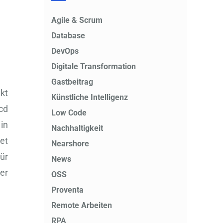
Agile & Scrum
Database
DevOps
Digitale Transformation
Gastbeitrag
kt
Künstliche Intelligenz
cd
Low Code
 in
Nachhaltigkeit
et
Nearshore
ür
News
er
OSS
Proventa
Remote Arbeiten
RPA