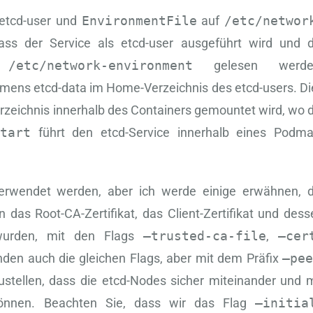
etcd-user und
EnvironmentFile
auf
/etc/networ
ass der Service als etcd-user ausgeführt wird und d
i
/etc/network-environment
gelesen werde
namens etcd-data im Home-Verzeichnis des etcd-users. Di
rzeichnis innerhalb des Containers gemountet wird, wo d
tart
führt den etcd-Service innerhalb eines Podma
rwendet werden, aber ich werde einige erwähnen, d
 das Root-CA-Zertifikat, das Client-Zertifikat und dess
t wurden, mit den Flags
–trusted-ca-file
,
–cer
en auch die gleichen Flags, aber mit dem Präfix
–pe
ustellen, dass die etcd-Nodes sicher miteinander und m
önnen. Beachten Sie, dass wir das Flag
–initia