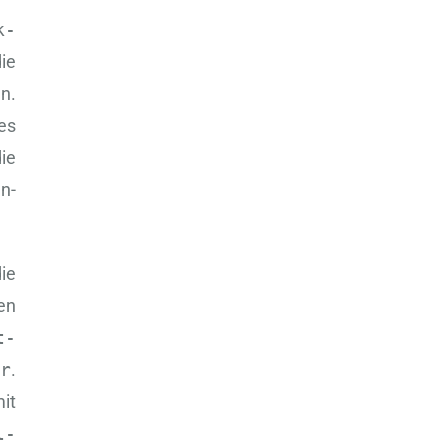
k-
ie
n.
es
ie
n-
ie
en
t-
er
.
it
l-