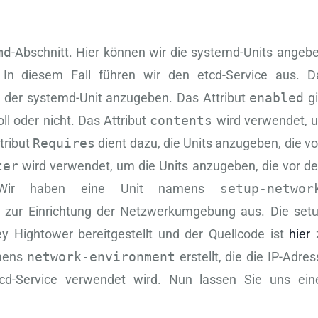
md
-Abschnitt. Hier können wir die systemd-Units angebe
 In diesem Fall führen wir den etcd-Service aus. D
der systemd-Unit anzugeben. Das Attribut
enabled
gi
ll oder nicht. Das Attribut
contents
wird verwendet, 
tribut
Requires
dient dazu, die Units anzugeben, die v
ter
wird verwendet, um die Units anzugeben, die vor d
n. Wir haben eine Unit namens
setup-networ
ipt zur Einrichtung der Netzwerkumgebung aus. Die setu
y Hightower bereitgestellt und der Quellcode ist
hier
amens
network-environment
erstellt, die die IP-Adre
tcd-Service verwendet wird. Nun lassen Sie uns ein