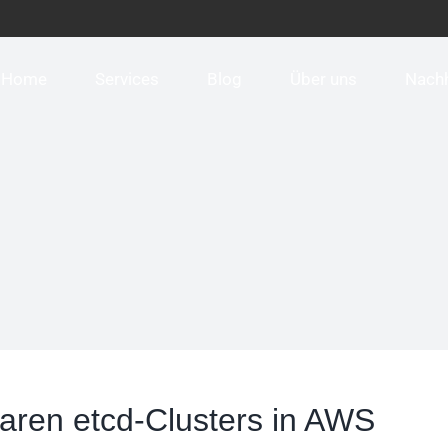
Home
Services
Blog
Über uns
Nachh
aren etcd-Clusters in AWS