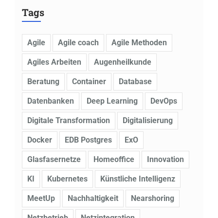
Tags
Agile
Agile coach
Agile Methoden
Agiles Arbeiten
Augenheilkunde
Beratung
Container
Database
Datenbanken
Deep Learning
DevOps
Digitale Transformation
Digitalisierung
Docker
EDB Postgres
ExO
Glasfasernetze
Homeoffice
Innovation
KI
Kubernetes
Künstliche Intelligenz
MeetUp
Nachhaltigkeit
Nearshoring
Netzbetrieb
Netzintegration