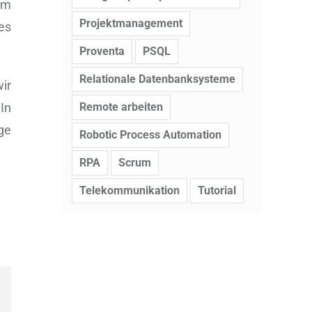
em
Projektmanagement
es
Proventa
PSQL
Relationale Datenbanksysteme
ir
Remote arbeiten
In
ge
Robotic Process Automation
RPA
Scrum
Telekommunikation
Tutorial