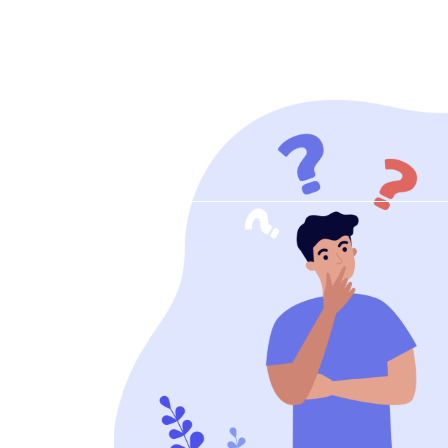
Zeige
grösseres
Bild