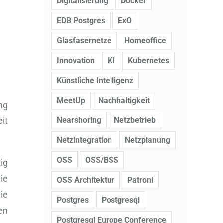
Digitalisierung
Docker
EDB Postgres
ExO
Glasfasernetze
Homeoffice
Innovation
KI
Kubernetes
Künstliche Intelligenz
MeetUp
Nachhaltigkeit
ng
Nearshoring
Netzbetrieb
eit
Netzintegration
Netzplanung
OSS
OSS/BSS
ig
ie
OSS Architektur
Patroni
ie
Postgres
Postgresql
en
Postgresql Europe Conference