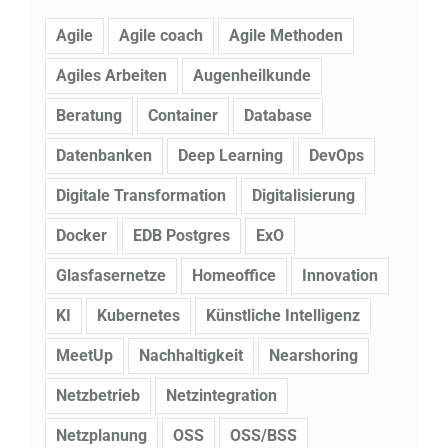
Agile
Agile coach
Agile Methoden
Agiles Arbeiten
Augenheilkunde
Beratung
Container
Database
Datenbanken
Deep Learning
DevOps
Digitale Transformation
Digitalisierung
Docker
EDB Postgres
ExO
Glasfasernetze
Homeoffice
Innovation
KI
Kubernetes
Künstliche Intelligenz
MeetUp
Nachhaltigkeit
Nearshoring
Netzbetrieb
Netzintegration
Netzplanung
OSS
OSS/BSS