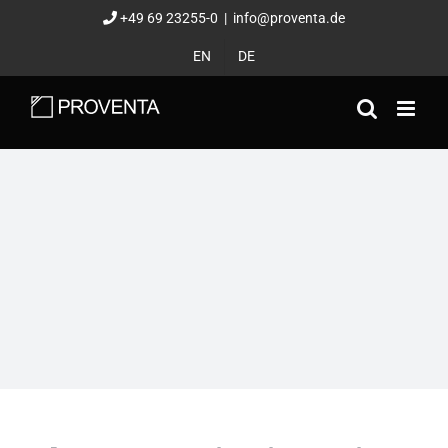
Zum
+49 69 23255-0
|
info@proventa.de
Inhalt
EN
DE
springen