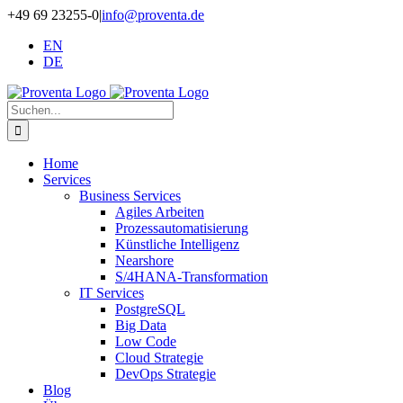
Zum
+49 69 23255-0
|
info@proventa.de
Inhalt
EN
springen
DE
Suche
nach:
Home
Services
Business Services
Agiles Arbeiten
Prozess­auto­matisierung
Künstliche Intelligenz
Nearshore
S/4HANA-Transformation
IT Services
PostgreSQL
Big Data
Low Code
Cloud Strategie
DevOps Strategie
Blog