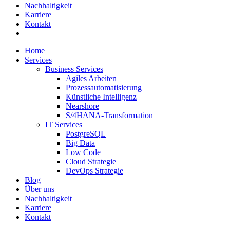
Nachhaltigkeit
Karriere
Kontakt
Home
Services
Business Services
Agiles Arbeiten
Prozess­auto­matisierung
Künstliche Intelligenz
Nearshore
S/4HANA-Transformation
IT Services
PostgreSQL
Big Data
Low Code
Cloud Strategie
DevOps Strategie
Blog
Über uns
Nachhaltigkeit
Karriere
Kontakt