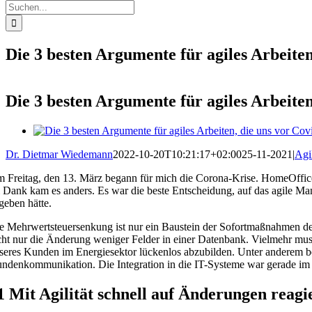
Suche
nach:
Die 3 besten Argumente für agiles Arbeiten
Die 3 besten Argumente für agiles Arbeiten
Zeige
grösseres
Dr. Dietmar Wiedemann
2022-10-20T10:21:17+02:00
25-11-2021
|
Agi
Bild
 Freitag, den 13. März begann für mich die Corona-Krise. HomeOffice 
i Dank kam es anders. Es war die beste Entscheidung, auf das agile Man
geben hätte.
e Mehrwertsteuersenkung ist nur ein Baustein der Sofortmaßnahmen der
cht nur die Änderung weniger Felder in einer Datenbank. Vielmehr mus
seres Kunden im Energiesektor lückenlos abzubilden. Unter anderem b
ndenkommunikation. Die Integration in die IT-Systeme war gerade im Hi
1 Mit Agilität schnell auf Änderungen reagi