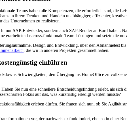
funktionale Teams haben alle Kompetenzen, die erforderlich sind, die Le
Teams in ihrem Denken und Handeln unabhängiger, effizienter, kreativer
r das Unternehmen zu realisieren.
nicht nur SAP-Entwickler, sondern auch SAP-Berater an Bord haben. N
ysteme erarbeitete das cross-funktionale Team Lösungen und setzte die
rderungsaufnahme, Design und Entwicklung, über den Abnahmetest bis 
sammenarbeit“
, die wir in anderen Projekten gesammelt haben.
kostengünstig einführen
Lockdowns Schwierigkeiten, den Übergang ins HomeOffice zu vollzieh
Haben Sie nun eine schnellere Entscheidungsfindung erlebt, als sich d
sserscharfen Fokus auf das, was kurzfristig erledigt werden musste?
eaktionsfähigkeit erleben dürfen. Sie fragen sich nun, ob Sie Agilität s
.
ransformationen vor, der nachweisbar funktioniert, ebenso in einer Rem