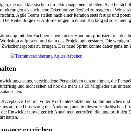
nigen, die nach klassischem Projektmanagement arbeiten. Statt beträcht
änderungen als auch neue Erkenntnisse flexibel zu reagieren. Wir setze
hritt. Agile Teams stellen nach einer Iteration stets fertige und potenz
. Die Reihenfolge der Anforderungen in einem Backlog ist so schnell g
immung mit den Fachbereichen kurzer Hand um-priorisiert, mit den b
rkshop aufgesetzt und dann das Projekt agil gestartet. Die wenigen 
en Zwischenergebnis zu bringen. Der neue Sprint konnte daher ganz im
halten
Entwicklungsteams, verschiedene Perspektiven einzunehmen, die Persp
fristig und nicht selten ad hoc die mehr als 20 Mitglieder aus unter
szutauschen.
Acceptance Test mit voller Kraft unterstützte und kontinuierliches u
ams auf die Umsetzung der Änderung aus. In diesem zeitkritischen Pro
n die Entwickler unweigerlich Annahmen getroffen, die ungeprüft den
rt hätten.
ormance erreichen