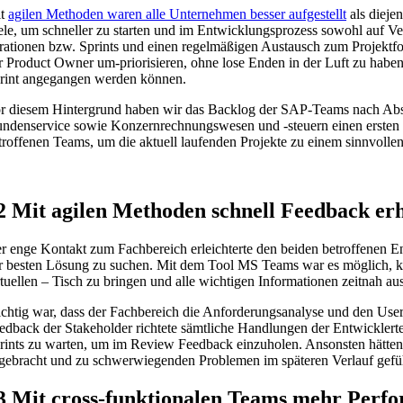
it
agilen Methoden waren alle Unternehmen besser aufgestellt
als dieje
ele, um schneller zu starten und im Entwicklungsprozess sowohl auf Ver
erationen bzw. Sprints und einen regelmäßigen Austausch zum Projektfortsc
r Product Owner um-priorisieren, ohne lose Enden in der Luft zu haben
rint angegangen werden können.
r diesem Hintergrund haben wir das Backlog der SAP-Teams nach Abst
ndenservice sowie Konzernrechnungswesen und -steuern einen ersten Wo
troffenen Teams, um die aktuell laufenden Projekte zu einem sinnvoll
2 Mit agilen Methoden schnell Feedback er
r enge Kontakt zum Fachbereich erleichterte den beiden betroffenen 
r besten Lösung zu suchen. Mit dem Tool MS Teams war es möglich, kurz
rtuellen – Tisch zu bringen und alle wichtigen Informationen zeitnah au
chtig war, dass der Fachbereich die Anforderungsanalyse und den User 
edback der Stakeholder richtete sämtliche Handlungen der Entwicklerte
rints zu warten, um im Review Feedback einzuholen. Ansonsten hätte
gebracht und zu schwerwiegenden Problemen im späteren Verlauf gefüh
3 Mit cross-funktionalen Teams mehr Perf