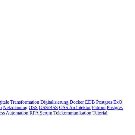
itale Transformation
Digitalisierung
Docker
EDB Postgres
ExO
n
Netzplanung
OSS
OSS/BSS
OSS Architektur
Patroni
Postgres
ess Automation
RPA
Scrum
Telekommunikation
Tutorial