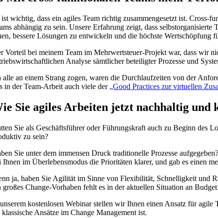
 ist wichtig, dass ein agiles Team richtig zusammengesetzt ist. Cross-
ams abhängig zu sein. Unsere Erfahrung zeigt, dass selbstorganisierte 
nen, bessere Lösungen zu entwickeln und die höchste Wertschöpfung fü
r Vorteil bei meinem Team im Mehrwertsteuer-Projekt war, dass wir 
triebswirtschaftlichen Analyse sämtlicher beteiligter Prozesse und S
 alle an einem Strang zogen, waren die Durchlaufzeiten von der Anfo
s in der Team-Arbeit auch viele der
„Good Practices zur virtuellen Zu
ie Sie agiles Arbeiten jetzt nachhaltig und 
tten Sie als Geschäftsführer oder Führungskraft auch zu Beginn des 
oduktiv zu sein?
ben Sie unter dem immensen Druck traditionelle Prozesse aufgegeben? 
i Ihnen im Überlebensmodus die Prioritäten klarer, und gab es einen me
nn ja, haben Sie Agilität im Sinne von Flexibilität, Schnelligkeit und R
n großes Change-Vorhaben fehlt es in der aktuellen Situation an Budget
 unserem kostenlosen Webinar stellen wir Ihnen einen Ansatz für agile T
s klassische Ansätze im Change Management ist.