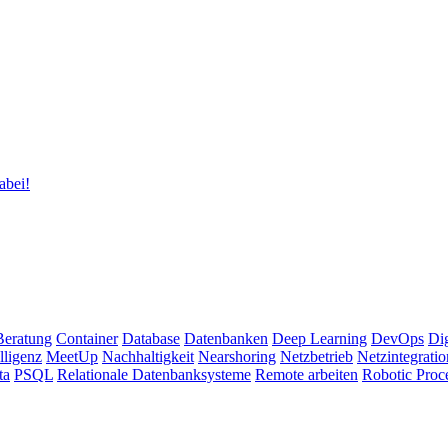
abei!
Beratung
Container
Database
Datenbanken
Deep Learning
DevOps
Dig
lligenz
MeetUp
Nachhaltigkeit
Nearshoring
Netzbetrieb
Netzintegratio
ta
PSQL
Relationale Datenbanksysteme
Remote arbeiten
Robotic Proc