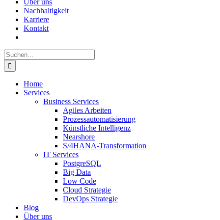
Über uns
Nachhaltigkeit
Karriere
Kontakt
Suche
nach:
Home
Services
Business Services
Agiles Arbeiten
Prozess­auto­matisierung
Künstliche Intelligenz
Nearshore
S/4HANA-Transformation
IT Services
PostgreSQL
Big Data
Low Code
Cloud Strategie
DevOps Strategie
Blog
Über uns