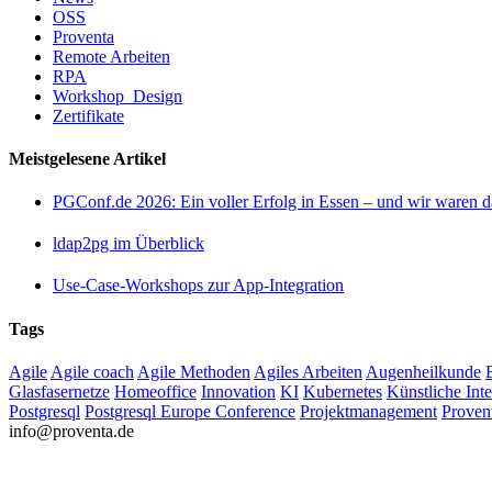
OSS
Proventa
Remote Arbeiten
RPA
Workshop_Design
Zertifikate
Meistgelesene Artikel
PGConf.de 2026: Ein voller Erfolg in Essen – und wir waren d
ldap2pg im Überblick
Use-Case-Workshops zur App-Integration
Tags
Agile
Agile coach
Agile Methoden
Agiles Arbeiten
Augenheilkunde
Glasfasernetze
Homeoffice
Innovation
KI
Kubernetes
Künstliche Inte
Postgresql
Postgresql Europe Conference
Projektmanagement
Proven
info@proventa.de