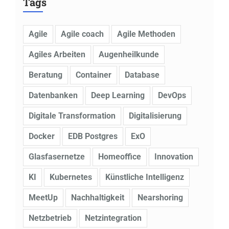
Tags
Agile
Agile coach
Agile Methoden
Agiles Arbeiten
Augenheilkunde
Beratung
Container
Database
Datenbanken
Deep Learning
DevOps
Digitale Transformation
Digitalisierung
Docker
EDB Postgres
ExO
Glasfasernetze
Homeoffice
Innovation
KI
Kubernetes
Künstliche Intelligenz
MeetUp
Nachhaltigkeit
Nearshoring
Netzbetrieb
Netzintegration