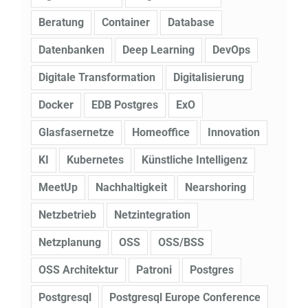
Beratung
Container
Database
Datenbanken
Deep Learning
DevOps
Digitale Transformation
Digitalisierung
Docker
EDB Postgres
ExO
Glasfasernetze
Homeoffice
Innovation
KI
Kubernetes
Künstliche Intelligenz
MeetUp
Nachhaltigkeit
Nearshoring
Netzbetrieb
Netzintegration
Netzplanung
OSS
OSS/BSS
OSS Architektur
Patroni
Postgres
Postgresql
Postgresql Europe Conference