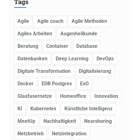
Tags
Agile
Agile coach
Agile Methoden
Agiles Arbeiten
Augenheilkunde
Beratung
Container
Database
Datenbanken
Deep Learning
DevOps
Digitale Transformation
Digitalisierung
Docker
EDB Postgres
ExO
Glasfasernetze
Homeoffice
Innovation
KI
Kubernetes
Künstliche Intelligenz
MeetUp
Nachhaltigkeit
Nearshoring
Netzbetrieb
Netzintegration