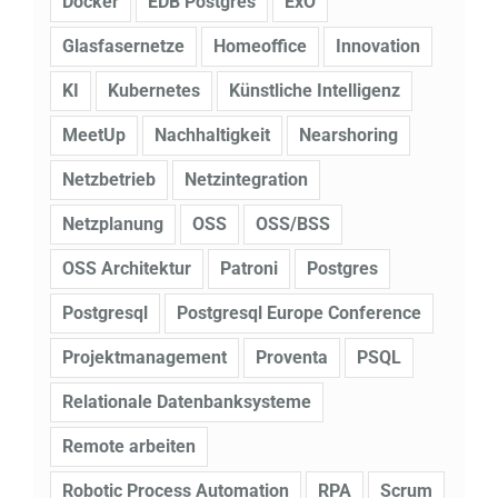
Docker
EDB Postgres
ExO
Glasfasernetze
Homeoffice
Innovation
KI
Kubernetes
Künstliche Intelligenz
MeetUp
Nachhaltigkeit
Nearshoring
Netzbetrieb
Netzintegration
Netzplanung
OSS
OSS/BSS
OSS Architektur
Patroni
Postgres
Postgresql
Postgresql Europe Conference
Projektmanagement
Proventa
PSQL
Relationale Datenbanksysteme
Remote arbeiten
Robotic Process Automation
RPA
Scrum