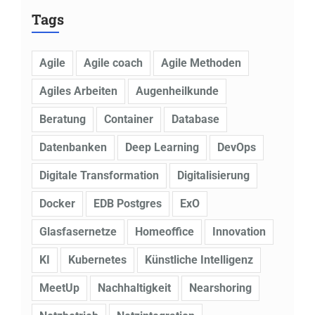
Tags
Agile
Agile coach
Agile Methoden
Agiles Arbeiten
Augenheilkunde
Beratung
Container
Database
Datenbanken
Deep Learning
DevOps
Digitale Transformation
Digitalisierung
Docker
EDB Postgres
ExO
Glasfasernetze
Homeoffice
Innovation
KI
Kubernetes
Künstliche Intelligenz
MeetUp
Nachhaltigkeit
Nearshoring