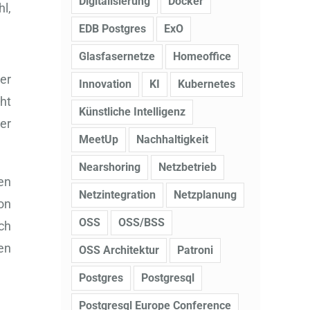
Digitalisierung
Docker
l,
EDB Postgres
ExO
Glasfasernetze
Homeoffice
er
Innovation
KI
Kubernetes
cht
Künstliche Intelligenz
er
MeetUp
Nachhaltigkeit
Nearshoring
Netzbetrieb
en
Netzintegration
Netzplanung
on
OSS
OSS/BSS
ch
en
OSS Architektur
Patroni
Postgres
Postgresql
Postgresql Europe Conference