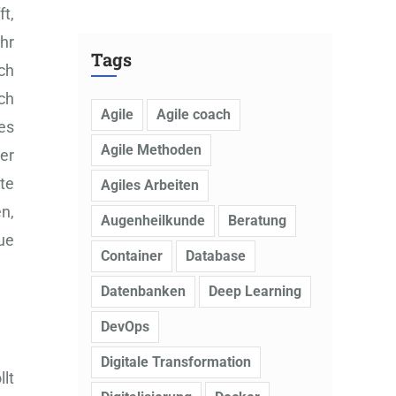
ft,
hr
Tags
ch
ch
Agile
Agile coach
es
Agile Methoden
er
te
Agiles Arbeiten
n,
Augenheilkunde
Beratung
ue
Container
Database
Datenbanken
Deep Learning
DevOps
Digitale Transformation
lt