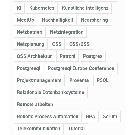
KI
Kubernetes
Künstliche Intelligenz
MeetUp
Nachhaltigkeit
Nearshoring
Netzbetrieb
Netzintegration
Netzplanung
OSS
OSS/BSS
OSS Architektur
Patroni
Postgres
Postgresql
Postgresql Europe Conference
Projektmanagement
Proventa
PSQL
Relationale Datenbanksysteme
Remote arbeiten
Robotic Process Automation
RPA
Scrum
Telekommunikation
Tutorial