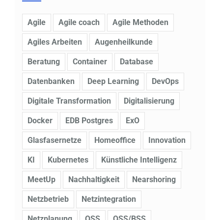
Agile
Agile coach
Agile Methoden
Agiles Arbeiten
Augenheilkunde
Beratung
Container
Database
Datenbanken
Deep Learning
DevOps
Digitale Transformation
Digitalisierung
Docker
EDB Postgres
ExO
Glasfasernetze
Homeoffice
Innovation
KI
Kubernetes
Künstliche Intelligenz
MeetUp
Nachhaltigkeit
Nearshoring
Netzbetrieb
Netzintegration
Netzplanung
OSS
OSS/BSS