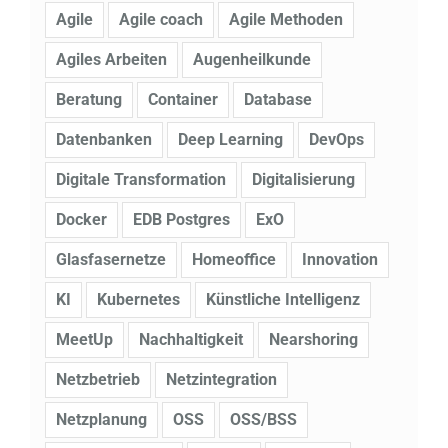
Agile
Agile coach
Agile Methoden
Agiles Arbeiten
Augenheilkunde
Beratung
Container
Database
Datenbanken
Deep Learning
DevOps
Digitale Transformation
Digitalisierung
Docker
EDB Postgres
ExO
Glasfasernetze
Homeoffice
Innovation
KI
Kubernetes
Künstliche Intelligenz
MeetUp
Nachhaltigkeit
Nearshoring
Netzbetrieb
Netzintegration
Netzplanung
OSS
OSS/BSS