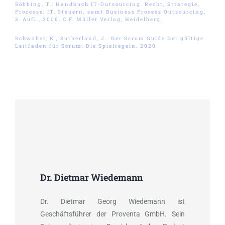
Söbbing, T.: Handbuch IT-Outsourcing. Recht, Strategie,
Prozesse, IT, Steuern, samt Business Process Outsourcing,
3. Aufl., 2006, C.F. Müller Verlag, Heidelberg.
Schwaber, K., Sutherland, J.: Der Scrum Guide Der gültige
Leitfaden für Scrum: Die Spielregeln, 2020
Dr. Dietmar Wiedemann
Dr. Dietmar Georg Wiedemann ist
Geschäftsführer der Proventa GmbH. Sein