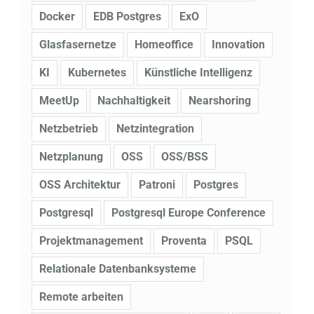
Docker
EDB Postgres
ExO
Glasfasernetze
Homeoffice
Innovation
KI
Kubernetes
Künstliche Intelligenz
MeetUp
Nachhaltigkeit
Nearshoring
Netzbetrieb
Netzintegration
Netzplanung
OSS
OSS/BSS
OSS Architektur
Patroni
Postgres
Postgresql
Postgresql Europe Conference
Projektmanagement
Proventa
PSQL
Relationale Datenbanksysteme
Remote arbeiten