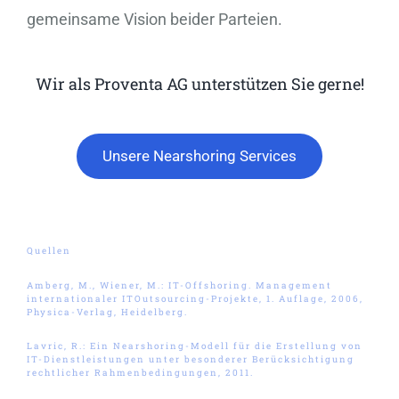
gemeinsame Vision beider Parteien.
Wir als Proventa AG unterstützen Sie gerne!
Unsere Nearshoring Services
Quellen
Amberg, M., Wiener, M.: IT-Offshoring. Management
internationaler ITOutsourcing-Projekte, 1. Auflage, 2006,
Physica-Verlag, Heidelberg.
Lavric, R.: Ein Nearshoring-Modell für die Erstellung von
IT-Dienstleistungen unter besonderer Berücksichtigung
rechtlicher Rahmenbedingungen, 2011.